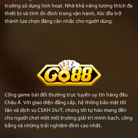
trường sử dụng linh hoạt. Nhờ khả năng tương thích đa
thiết bị và tính ổn định trong vận hành, Xóc đĩa trở
thành lựa chọn đáng cân nhắc cho người dùng.
Cổng game bài đổi thưởng trực tuyến uy tín hàng đầu
Châu Á. Với giao diện đẳng cấp, hệ thống bảo mật tối
tân và dịch vụ CSKH 24/7, chúng tôi tự hào mang đến
cho người chơi một môi trường giải trí minh bạch, công
bằng và những trải nghiệm đỉnh cao nhất.