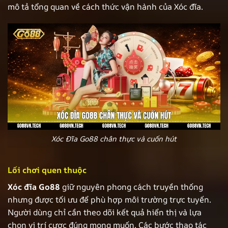
mô tả tổng quan về cách thức vận hành của Xóc đĩa.
Xóc Đĩa Go88 chân thực và cuốn hút
Lối chơi quen thuộc
Xóc đĩa Go88
giữ nguyên phong cách truyền thống
nhưng được tối ưu để phù hợp môi trường trực tuyến.
Người dùng chỉ cần theo dõi kết quả hiển thị và lựa
chọn vị trí cược đúng mong muốn. Các bước thao tác