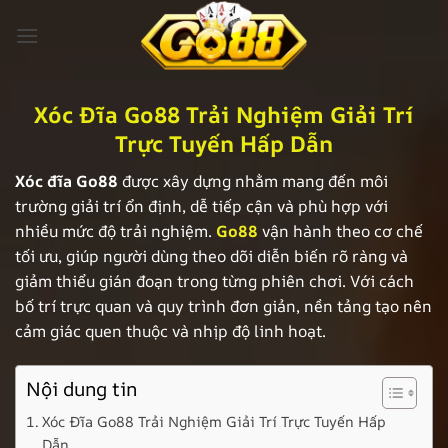
Bỏ
qua
nội
dung
Xóc Đĩa Go88 Trải Nghiệm Giải Trí
Trực Tuyến Hấp Dẫn
Xóc đĩa Go88
được xây dựng nhằm mang đến môi
trường giải trí ổn định, dễ tiếp cận và phù hợp với
nhiều mức độ trải nghiệm.
Go88
vận hành theo cơ chế
tối ưu, giúp người dùng theo dõi diễn biến rõ ràng và
giảm thiểu gián đoạn trong từng phiên chơi. Với cách
bố trí trực quan và quy trình đơn giản, nền tảng tạo nên
cảm giác quen thuộc và nhịp độ linh hoạt.
Nội dung tin
Xóc Đĩa Go88 Trải Nghiệm Giải Trí Trực Tuyến Hấp
Dẫn